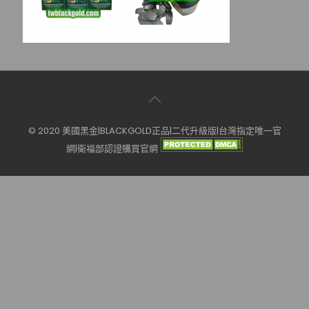
© 2020 美國黑金|BLACKGOLD正品|二代升級版|台灣指定唯一官
網|衛福部認證購買官網