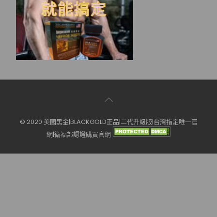
© 2020 美國黑金|BLACKGOLD正品|二代升級版|台灣指定唯一官
網|衛福部認證購買官網