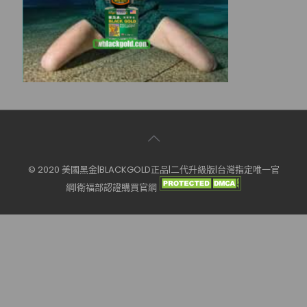
© 2020 美國黑金|BLACKGOLD正品|二代升級版|台灣指定唯一官
網|衛福部認證購買官網