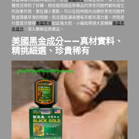
種情況得到了好轉，相信服用過這款藥品的男性同胞們都知道它
的效果作用，實在讓人驚歎。可以在短時間內治療好男性同胞們
腎虛陽痿早洩的問題，而且還能讓身體每天都充滿力量。然而是
什麼成分使得
美國黑金
如此強大呢，小編就帶領大家瞭解
美國黑
金成分
，深入瞭解這款藥品。
美國黑金成分
——真材實料、
精挑細選、珍貴稀有