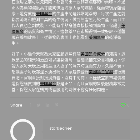
在服用之前可以先聞聞，都會聞出一股非常濃郁的中藥味。不過
正因為藥物濃度高才能夠快速治療大家的病情，從而恢復身體健
康。還有就是
美國黑金
的生產車間是非常乾淨的，每次生產之前
都要消毒和檢測工具的衛生情況，做到無害無污染生產，而且工
作人員也全副武裝，不能有半點身體直接接觸到藥物，保證了
美
國黑金
的品質和衛生情況。這款藥品在市場得到一致好評不僅體
現在藥物效果上，從藥物的表面上也能看出
美國黑金
的乾淨衛
生。
好了，小編今天就為大家回顧這些有關
美國黑金成分
的知識。這
款藥品的純藥物治療可以讓身體每一個細胞補充營養和能力，保
證大家每天晚上用陰莖插入妻子的洞穴時強而有力，久經不衰。
想讓妻子每晚都淫水湧出嗎？大家趕快登錄
美國黑金官網
進行購
買吧。官網直接對接消費者，沒有中間商，不僅便宜於市場價格
還保證購買到的
美國黑金
都是正品。而且官網的售後服務非常完
善，保證大家在購買或者服用的時候不會有任何問題。
Share
0
starkechen