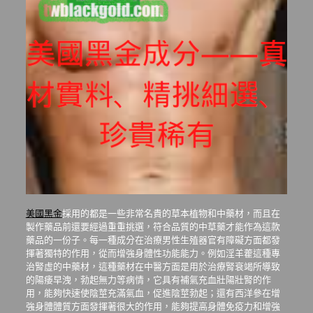
美國黑金
採用的都是一些非常名貴的草本植物和中藥材，而且在
製作藥品前還要經過重重挑選，符合品質的中草藥才能作為這款
藥品的一份子。每一種成分在治療男性生殖器官有障礙方面都發
揮著獨特的作用，從而增強身體性功能能力。例如淫羊藿這種專
治腎虛的中藥材，這種藥材在中醫方面是用於治療腎衰竭所導致
的陽痿早洩，勃起無力等病情，它具有補氣充血壯陽壯腎的作
用，能夠快速使陰莖充滿氣血，促進陰莖勃起；還有西洋參在增
強身體體質方面發揮著很大的作用，能夠提高身體免疫力和增強