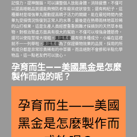
記憶力，提神醒腦，可以讓整個人放鬆身體，消除疲憊，不僅可
以提高睡眠品質還能夠預防老年癡呆症狀發生；還有枸杞子，這
種藥材是增強睾丸運動提高精子活力的關鍵，能在最短時間內使
睾丸受損情況恢復到正常人的水準；最後是在熱帶雨林地區珍稀
的山打根果，這是生產人員經歷重重困難才採摘到的天然草本植
物，對根治腎虛方面具有很大的幫助，不僅可以增強身體筋骨，
還可以使陰莖增大增粗。
美國黑金
還有很多種成分，小編在這裡
就不一一列舉啦，
美國黑金
為了保證藥物效果的品質，採用的所
有成分都是非常珍貴稀有的中草藥，而且絕對不會摻和半點化學
物品，這一點老友們可以放心。
孕育而生——
美國黑金
是怎麼
製作而成的呢？