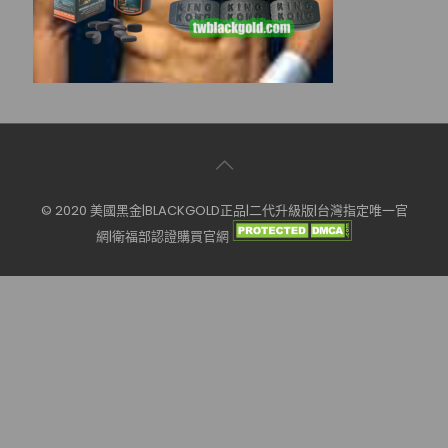
© 2020 美國黑金|BLACKGOLD正品|二代升級版|台灣指定唯一官
網|衛福部認證購買官網