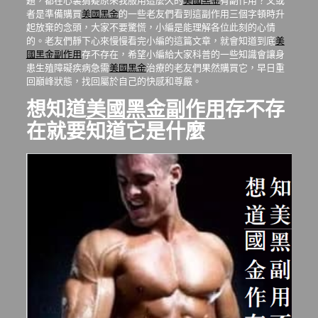
題，都在心裏猜疑原來我服用這麼久的
美國黑金
有副作用？又或
者是準備購買
美國黑金
的一些老友們看到這副作用三個字頓時升
起放棄的念頭，大家不要驚慌，小編是能理解各位此刻的心情
的。老友們靜下心來慢慢看完小編的這篇文章，就會知道到底
美
國黑金副作用
存不存在，希望小編給大家科普的一些知識會讓身
患生殖障礙疾病急需
美國黑金
治療的老友們果然購買它，早日重
回巔峰狀態，找回屬於自己的快感和尊嚴。
想知道
美國黑金副作用
存不存
在就要知道它是什麼