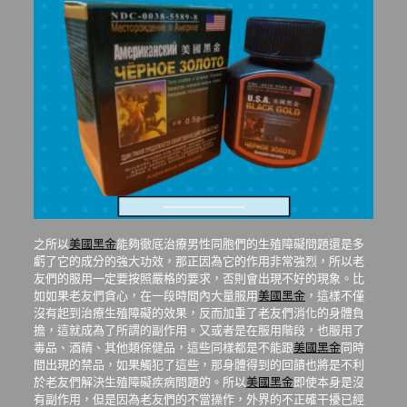
之所以
美國黑金
能夠徹底治療男性同胞們的生殖障礙問題還是多
虧了它的成分的強大功效，那正因為它的作用非常強烈，所以老
友們的服用一定要按照嚴格的要求，否則會出現不好的現象。比
如如果老友們貪心，在一段時間內大量服用
美國黑金
，這樣不僅
沒有起到治療生殖障礙的效果，反而加重了老友們消化的身體負
擔，這就成為了所謂的副作用。又或者是在服用階段，也服用了
毒品、酒精、其他類保健品，這些同樣都是不能跟
美國黑金
同時
間出現的禁品，如果觸犯了這些，那身體得到的回饋也將是不利
於老友們解決生殖障礙疾病問題的。所以
美國黑金
即使本身是沒
有副作用，但是因為老友們的不當操作，外界的不正確干擾已經