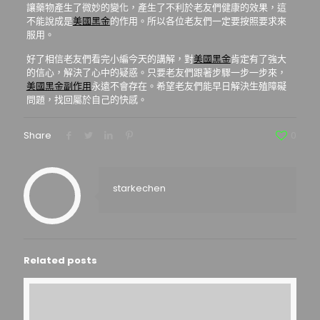
讓藥物產生了微妙的變化，產生了不利於老友們健康的效果，這
不能說成是
美國黑金
的作用。所以各位老友們一定要按照要求來
服用。
好了相信老友們看完小編今天的講解，對
美國黑金
肯定有了強大
的信心，解決了心中的疑惑。只要老友們跟著步驟一步一步來，
美國黑金副作用
永遠不會存在。希望老友們能早日解決生殖障礙
問題，找回屬於自己的快感。
Share
0
starkechen
Related posts