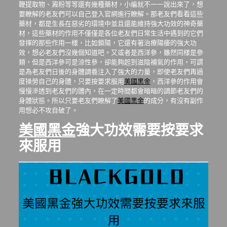
鞭提取物、澱粉等等還有幾種藥材，小編就不一一說出來了，想
要瞭解的老友們可以自己登入官網進行瞭解。那老友們看看這些
藥材，都是生長在惡劣的環境中並且還能維持強大功效的神奇藥
材，這些藥材的作用不僅僅是各位老友們日常生活中遇到的它們
發揮的那些作用一樣，比如鎖陽，它還有著治療陽痿的強大功
效，想必老友們沒幾個知道吧。又或者是西洋參，雖然同樣是參
類，但是西洋參可是涼性參，卻能夠起到滋陰補氣的作用，可謂
是為老友們日後的身體調養注入了強大的力量，即使老友們再過
度操勞自己的身體，只要按要求服用
美國黑金
，西洋參的作用會
慢慢滲透到老友們的體內，在一定時間都會暗暗的調節老友們的
身體狀態。所以只要老友們瞭解了
美國黑金
的成分，有沒有副作
用想必不攻自破了。
美國黑金
強大功效需要按要求
來服用