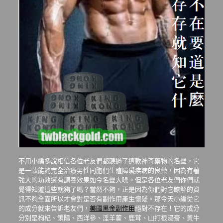
不用小編多說相信各位老友們都聽過了這款神奇藥物的名聲，它
是一款能夠完全治療男性同胞們生殖障礙疾病的良藥，因為有著
強大的功效還有調養效果如今名聲大噪。但是各位老友們你們就
覺得知道這些就夠了嗎？當然不夠，正是因為你們對它瞭解的資
訊不夠全面所以才會對是否有副作用產生懷疑。那今天小編從它
的成分就來告訴老友們，
美國黑金副作用
絕對不存在！它的成分
分別是枸杞、鎖陽、西洋參、淫羊藿、鹿茸、山打根浸膏、黃牛