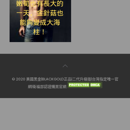
© 2020 美國黑金|BLACKGOLD正品|二代升級版|台灣指定唯一官
網|衛福部認證購買官網