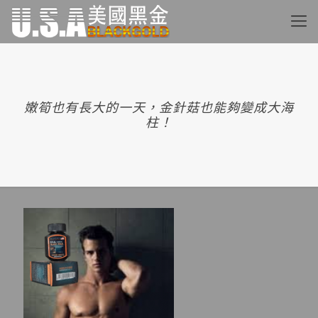
嫩筍也有長大的一天，金針菇也能夠變成大海
柱！