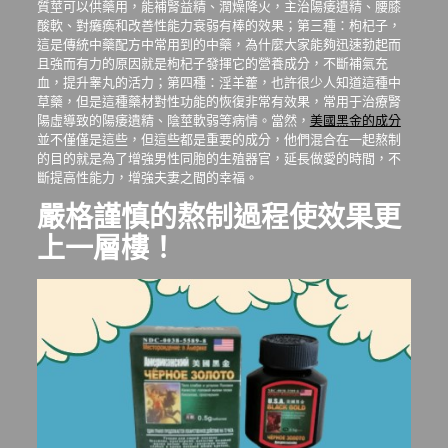
質莖可以供藥用，能補腎益精、潤燥降火，主治陽痿遺精、腰膝
酸軟、對癱瘓和改善性能力衰弱有棒的效果；第三種：枸杞子，
這是傳統中藥配方中常用到的中藥，為什麼大家能夠迅速勃起而
且強而有力的原因就是枸杞子發揮它的營養成分，不斷補氣充
血，提升睾丸的活力；第四種：淫羊藿，也許很少人知道這種中
草藥，但是這種藥材對性功能的恢復非常有效果，常用于治療腎
陽虛導致的陽痿遺精、陰莖軟弱等病情。當然，
美國黑金的成分
並不僅僅是這些，但這些都是重要的成分，他們混合在一起熬制
的目的就是為了增強男性同胞的生殖器官，延長做愛的時間，不
斷提高性能力，增強夫妻之間的幸福。
嚴格謹慎的熬制過程使效果更
上一層樓！