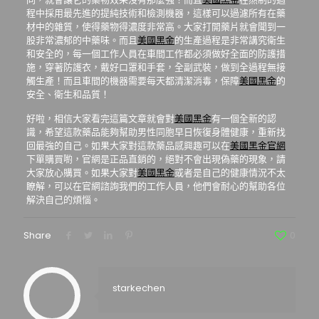
程中採用最先進的提純技術和檢測機器，這樣可以過濾所有在藥
材中的雜質，使得藥物得濃度非常高。大家打開藥片就會聞到一
股非常濃郁的中藥味。而且
美國黑金
的生產過程是非常講究衛生
和安全的，每一個工作人員在車間工作都必須做好全面的防護措
施，穿著防護衣，戴好口罩和手套，全副武裝，做到全過程無接
觸生產！而且車間的機器需要每天都清潔消毒，保障
美國黑金
的
安全、衛生和品質！
好啦，相信大家看完這篇文章就會對
美國黑金
有一個全新的認
識，希望這款藥品能夠幫助男性同胞早日恢復身體健康，重新找
回最強的自己。如果大家對這款藥品感興趣可以在
美國黑金官網
下單購買喲，官網是正品直銷的，絕對不會出現偽藥的現象，請
大家放心購買。如果大家對
美國黑金
或者是自己的健康情況不太
瞭解，可以在官網諮詢我們的工作人員，他們會耐心的幫助各位
解決自己的煩惱。
Share
0
starkechen