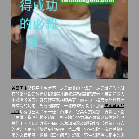
美國黑金
所採用的成分不一定是最貴的，但是一定是最好的，所
有的藥材都是經過精挑細選才能被選為熬制的成分，無論是從大
小飽滿等各方面都有非常嚴格的要求。而且每一種成分都具有壯
陽補腎的功能，對身體都有不一樣的修復作用。那麼
美國黑金的
成分
都有哪些呢？第一種：西洋參，它具有抗疲憊、防衰老、靈
活思維，增強記憶的功能，對身體免疫力和心血管都有很好的改
善作用，因此西洋參不僅可以滋潤保濕皮膚還能夠增強腎肝器官
的活力，使陰莖變得更粗更硬；第二種：野生鎖陽，這是補腎壯
陽的必備用藥，根據《草本綱目》記載，野生鎖陽除去花序的肉