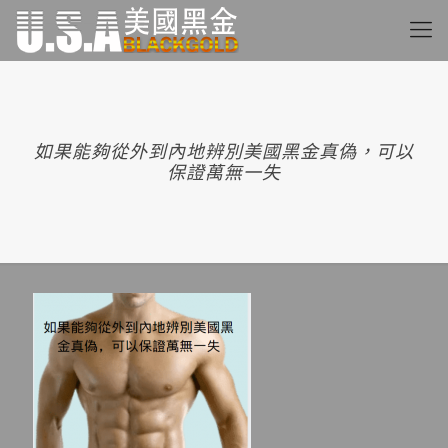
如果能夠從外到內地辨別美國黑金真偽，可以
保證萬無一失