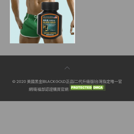
© 2020 美國黑金|BLACKGOLD正品|二代升級版|台灣指定唯一官
網|衛福部認證購買官網